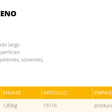
LENO
odo largo
perficies
pelentes, solventes,
ENVASE
ARTÍCULO
EMPAQ
1,85kg
15116
producc