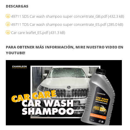
DESCARGAS
49711 SDS Car wash shampoo super concentrate_GB.pdf
(432.3 kB)
49711 TDS Car wash shampoo super concentrate_ES.pdf
(285.0 kB)
Car care leaflet_ES.pdf
(431.3 kB)
PARA OBTENER MÁS INFORMACIÓN, MIRE NUESTRO VIDEO EN
YOUTUBE!