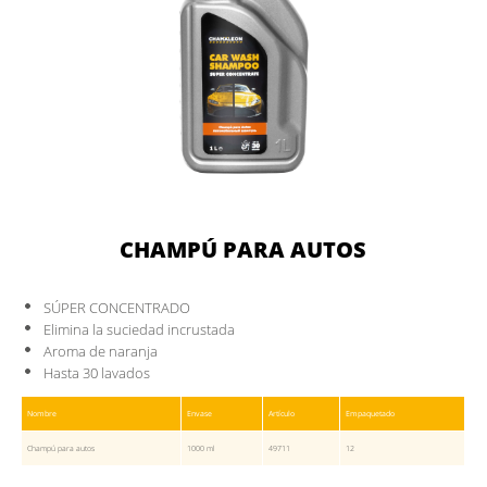
CHAMPÚ PARA AUTOS
SÚPER CONCENTRADO
Elimina la suciedad incrustada
Aroma de naranja
Hasta 30 lavados
Nombre
Envase
Artículo
Empaquetado
Champú para autos
1000 ml
49711
12