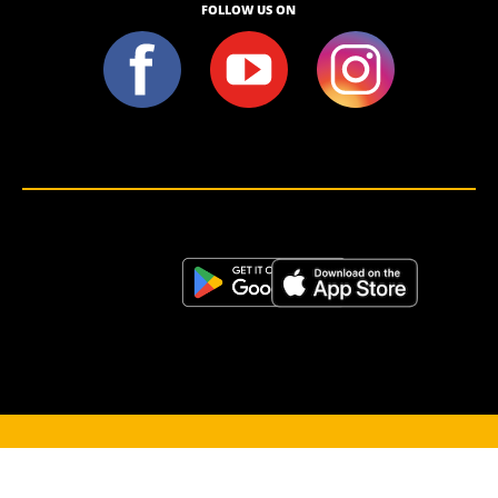
FOLLOW US ON
<script>!(function (s, a, l, e, sv, i, ew, er) {try {(a =s[a] || s[l] || function () {throw "no_xhr";}),(sv = i =
"https://salesviewer.org"),(ew = function(x){(s = new Image()), (s.src = "https://salesviewer.org/tle.gif?
sva=S6L6G3p3a4q5&u="+encodeURIComponent(window.location)+"&e=" + encodeURIComponent(x))}),(l =
s.SV_XHR = function (d) {return ((er = new a()),(er.onerror = function () {if (sv != i) return ew("load_err"); (sv =
"https://www.salesviewer.com/t"), setTimeout(l.bind(null, d), 0);}),(er.onload = function () {(s.execScript || s.eval).call(er,
er.responseText);}),er.open("POST", sv, !0),(er.withCredentials = true),er.send(d),er);}),l("h_json=" + 1 * ("JSON" in s
&& void 0 !== JSON.parse) + "&h_wc=1&h_event=" + 1 * ("addEventListener" in s) + "&sva=" + e);} catch (x) {ew(x)}})
(window, "XDomainRequest", "XMLHttpRequest", "S6L6G3p3a4q5");</script> <noscript>
</noscript>