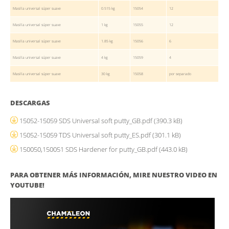
Masilla universal súper suave
0.515 kg
15054
12
Masilla universal súper suave
1 kg
15055
12
Masilla universal súper suave
1.85 kg
15056
6
Masilla universal súper suave
4 kg
15059
4
Masilla universal súper suave
30 kg
15058
por separado
DESCARGAS
15052-15059 SDS Universal soft putty_GB.pdf
(390.3 kB)
15052-15059 TDS Universal soft putty_ES.pdf
(301.1 kB)
150050,150051 SDS Hardener for putty_GB.pdf
(443.0 kB)
PARA OBTENER MÁS INFORMACIÓN, MIRE NUESTRO VIDEO EN
YOUTUBE!