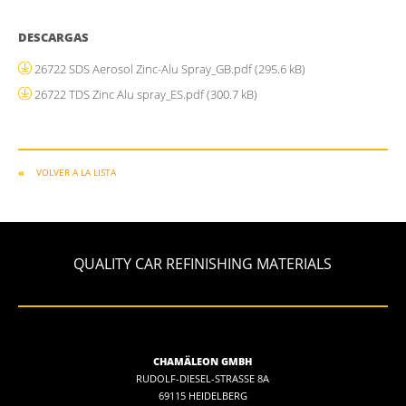
DESCARGAS
26722 SDS Aerosol Zinc-Alu Spray_GB.pdf
(295.6 kB)
26722 TDS Zinc Alu spray_ES.pdf
(300.7 kB)
VOLVER A LA LISTA
QUALITY CAR REFINISHING MATERIALS
CHAMÄLEON GMBH
RUDOLF-DIESEL-STRASSE 8A
69115 HEIDELBERG