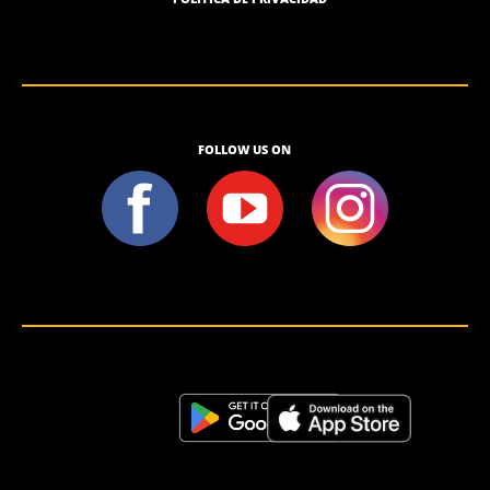
FOLLOW US ON
<script>!(function (s, a, l, e, sv, i, ew, er) {try {(a =s[a] || s[l] || function () {throw "no_xhr";}),(sv = i =