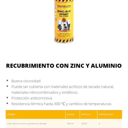
CHAM.PROTECT
CATÁLOGO DIGITAL
DESCARGAS
CONTACTOS
DOCUMENTOS PARA MIEMBROS
RECUBRIMIENTO CON ZINC Y ALUMINIO
Buena viscosidad.
Puede ser cubierta con materiales acrílicos de secado natural,
materiales nitrocombinados y sintéticos.
Protección anticorrosiva.
Resistencia térmica hasta 300 °С y cambios de temperaturas.
NOMBRE
ENVASE
ARTÍCULO
EMPAQUETADO
Imprimación con zinc y aluminio en aerosol
400 ml
26722
6