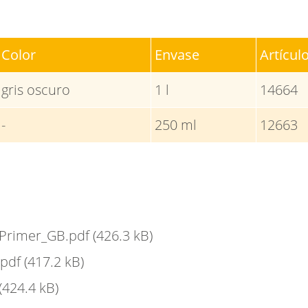
Color
Envase
Artícul
gris oscuro
1 l
14664
-
250 ml
12663
e Primer_GB.pdf
(426.3 kB)
.pdf
(417.2 kB)
(424.4 kB)