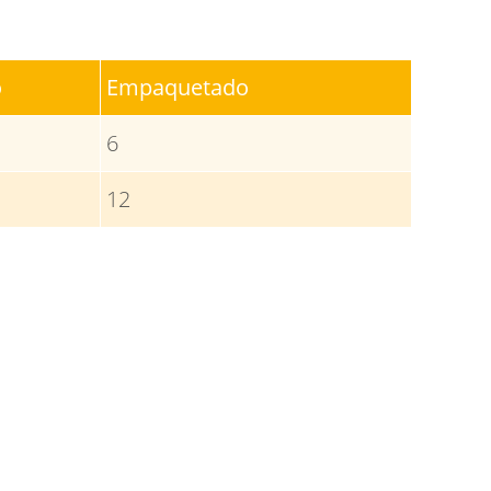
o
Empaquetado
6
12