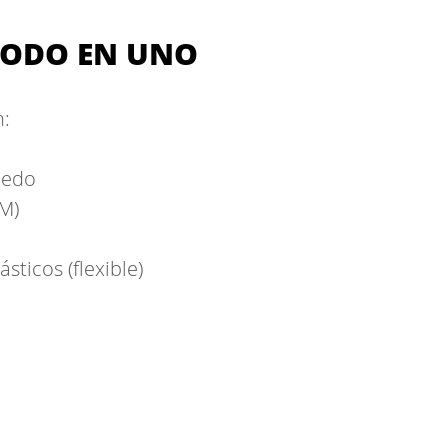
TODO EN UNO
n:
medo
TM)
ticos (flexible)