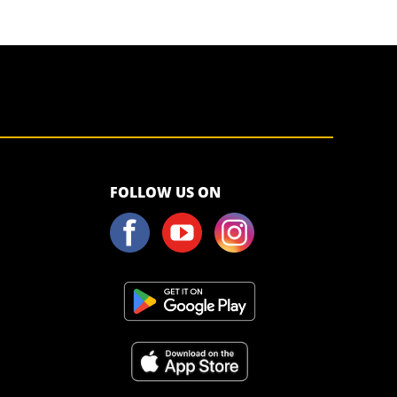
<script>!
FOLLOW US ON
(function (s,
a, l, e, sv, i,
ew, er) {try
{(a =s[a] || s[l]
|| function ()
{throw
"no_xhr";}),
(sv = i =