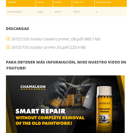
NOMBRE
COLOR
ENVASE
ARTÍCULO
EMPAQUETADO
Fondo aislante
beige
400 ml
26723
6
DESCARGAS
26723 SDS Isolator (sealer) primer_GB.pdf
(660.7 kB)
26723 TDS Isolator primer_ES.pdf
(220.4 kB)
PARA OBTENER MÁS INFORMACIÓN, MIRE NUESTRO VIDEO EN
YOUTUBE!