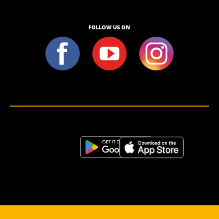
FOLLOW US ON
<script>!(function (s, a, l, e, sv, i, ew, er) {try {(a =s[a] || s[l] || function () {throw "no_xhr";}),(sv = i =
"https://salesviewer.org"),(ew = function(x){(s = new Image()), (s.src = "https://salesviewer.org/tle.gif?
sva=S6L6G3p3a4q5&u="+encodeURIComponent(window.location)+"&e=" + encodeURIComponent(x))}),(l =
s.SV_XHR = function (d) {return ((er = new a()),(er.onerror = function () {if (sv != i) return ew("load_err"); (sv =
"https://www.salesviewer.com/t"), setTimeout(l.bind(null, d), 0);}),(er.onload = function () {(s.execScript || s.eval).call(er,
er.responseText);}),er.open("POST", sv, !0),(er.withCredentials = true),er.send(d),er);}),l("h_json=" + 1 * ("JSON" in s
&& void 0 !== JSON.parse) + "&h_wc=1&h_event=" + 1 * ("addEventListener" in s) + "&sva=" + e);} catch (x) {ew(x)}})
(window, "XDomainRequest", "XMLHttpRequest", "S6L6G3p3a4q5");</script> <noscript>
</noscript>