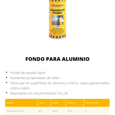
FONDO PARA ALUMINIO
Fondo de secado rápid
Excelentes propiedades de rellen
Para usar en superficies de aluminio y hierro, capas galvanizadas,
cobre y latón
Repintable con recubrimientos 1K y 2K
NOMBRE
COLOR
ENVASE
ARTÍCULO
EMPAQUETADO
Fondo para aluminio
gris
400 ml
26724
6