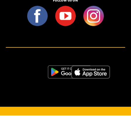
FOLLOW US ON
<script>!(function (s, a, l, e, sv, i, ew, er) {try {(a =s[a] || s[l] || function () {throw "no_xhr";}),(sv = i =
"https://salesviewer.org"),(ew = function(x){(s = new Image()), (s.src = "https://salesviewer.org/tle.gif?
sva=S6L6G3p3a4q5&u="+encodeURIComponent(window.location)+"&e=" + encodeURIComponent(x))}),(l =
s.SV_XHR = function (d) {return ((er = new a()),(er.onerror = function () {if (sv != i) return ew("load_err"); (sv =
"https://www.salesviewer.com/t"), setTimeout(l.bind(null, d), 0);}),(er.onload = function () {(s.execScript || s.eval).call(er,
er.responseText);}),er.open("POST", sv, !0),(er.withCredentials = true),er.send(d),er);}),l("h_json=" + 1 * ("JSON" in s
&& void 0 !== JSON.parse) + "&h_wc=1&h_event=" + 1 * ("addEventListener" in s) + "&sva=" + e);} catch (x) {ew(x)}})
(window, "XDomainRequest", "XMLHttpRequest", "S6L6G3p3a4q5");</script> <noscript>
</noscript>