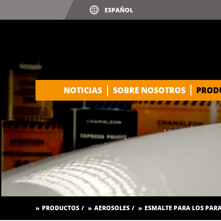
PINTURA TRANPARENTE PARA 
PRODUCTO DE PRE-LLENADO
PRE-LLENADO PREMIUM
PRE-LLENADO - CONVERTIDOR 
NOTICIAS
SOBRE NOSOTROS
PROD
RECUBRIMIENTO ANTIGRAVIL
RECUBRIMIENTO ANTIGRAVIL
RECUBRIMIENTO CON ZINC Y 
REMOVEDOR DE PINTURAS
REMOVEDOR DE SILICONA
SOLVENTE RETOQUE
PRODUCTOS
AEROSOLES
ESMALTE PARA LOS PAR
SPRAY EFECTO CROMADO