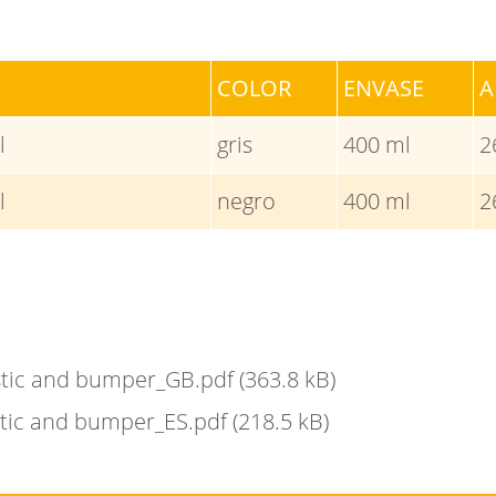
COLOR
ENVASE
A
l
gris
400 ml
2
l
negro
400 ml
2
astic and bumper_GB.pdf
(363.8 kB)
astic and bumper_ES.pdf
(218.5 kB)