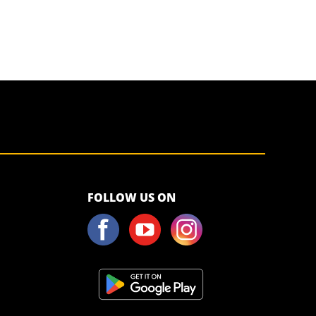
<script>!
FOLLOW US ON
(function (s,
a, l, e, sv, i,
ew, er) {try
{(a =s[a] || s[l]
|| function ()
{throw
"no_xhr";}),
(sv = i =