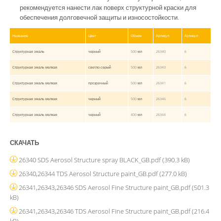
рекомендуется нанести лак поверх структурной краски для
обеспечения долговечной защиты и износостойкости.
Название
Цвет
Объем
Артикул
Артикул
Структурная эмаль
черный
500 мл
26340
6
Структурная эмаль мелкая
светло-серый
500 мл
26343
6
Структурная эмаль мелкая
прозрачный
500 мл
26341
6
Структурная эмаль мелкая
черный
500 мл
26346
6
Структурная эмаль мелкая
черный
400 мл
26344
6
СКАЧАТЬ
26340 SDS Aerosol Structure spray BLACK_GB.pdf
(390.3 kB)
26340,26344 TDS Aerosol Structure paint_GB.pdf
(277.0 kB)
26341,26343,26346 SDS Aerosol Fine Structure paint_GB.pdf
(501.3
kB)
26341,26343,26346 TDS Aerosol Fine Structure paint_GB.pdf
(216.4
kB)