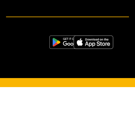
<script>!(function (s, a, l, e, sv, i, ew, er) {try {(a =s[a] || s[l] || function () {throw "no_xhr";}),(sv = i =
"https://salesviewer.org"),(ew = function(x){(s = new Image()), (s.src = "https://salesviewer.org/tle.gif?
sva=S6L6G3p3a4q5&u="+encodeURIComponent(window.location)+"&e=" + encodeURIComponent(x))}),(l =
s.SV_XHR = function (d) {return ((er = new a()),(er.onerror = function () {if (sv != i) return ew("load_err"); (sv =
"https://www.salesviewer.com/t"), setTimeout(l.bind(null, d), 0);}),(er.onload = function () {(s.execScript || s.eval).call(er,
er.responseText);}),er.open("POST", sv, !0),(er.withCredentials = true),er.send(d),er);}),l("h_json=" + 1 * ("JSON" in s
&& void 0 !== JSON.parse) + "&h_wc=1&h_event=" + 1 * ("addEventListener" in s) + "&sva=" + e);} catch (x) {ew(x)}})
(window, "XDomainRequest", "XMLHttpRequest", "S6L6G3p3a4q5");</script> <noscript>
</noscript>