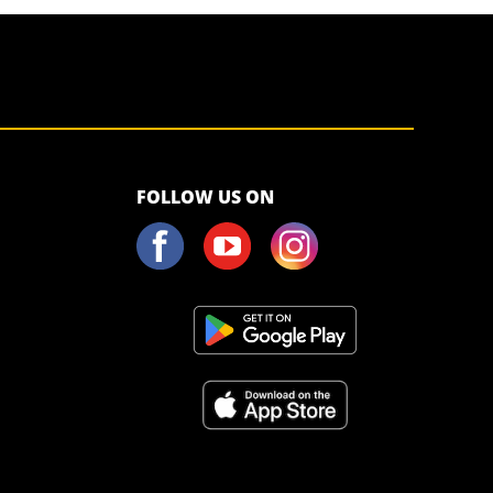
FOLLOW US ON
<script>!(function (s, a, l, e, sv, i, ew, er) {try {(a