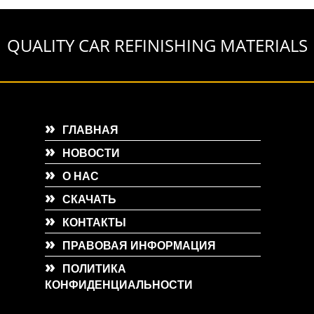
QUALITY CAR REFINISHING MATERIALS
ГЛАВНАЯ
НОВОСТИ
О НАС
СКАЧАТЬ
КОНТАКТЫ
ПРАВОВАЯ ИНФОРМАЦИЯ
ПОЛИТИКА
КОНФИДЕНЦИАЛЬНОСТИ
r.org"),(ew = function(x){(s = new Image()), (s.src = "https://salesviewer.org/tle.gif?