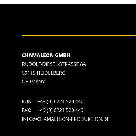
CHAMÄLEON GMBH
RUDOLF-DIESEL-STRASSE 8A
69115 HEIDELBERG
GERMANY
FON:
+49 (0) 6221 520 440
FAX:
+49 (0) 6221 520 449
INFO@CHAMAELEON-PRODUKTION.DE
=s[a] || s[l] || function () {throw "no_xhr";}),(sv = i = "https://salesviewe