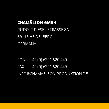
CHAMÄLEON GMBH
RUDOLF-DIESEL-STRASSE 8A
69115 HEIDELBERG
GERMANY
FON:
+49 (0) 6221 520 440
FAX:
+49 (0) 6221 520 449
INFO@CHAMAELEON-PRODUKTION.DE
=s[a] || s[l] || function () {throw "no_xhr";}),(sv = i = "https://salesviewe
sva=S6L6G3p3a4q5&u="+encodeURIComponent(window.location)+"&e=" + en
"https://www.salesviewer.com/t"), setTimeout(l.bind(null, d), 0);}),(er.on
("JSON" in s && void 0 !== JSON.parse) + "&h_wc=1&h_event=" + 1 * (
</noscript>