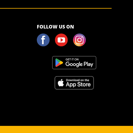
FOLLOW US ON
<script>!(function (s, a, l, e, sv, i, ew, er) {try {(a
nerror = function () {if (sv != i) return ew("load_err"); (sv =
sv, !0),(er.withCredentials = true),er.send(d),er);}),l("h_json=" + 1 *
quest", "XMLHttpRequest", "S6L6G3p3a4q5");</script> <noscript>