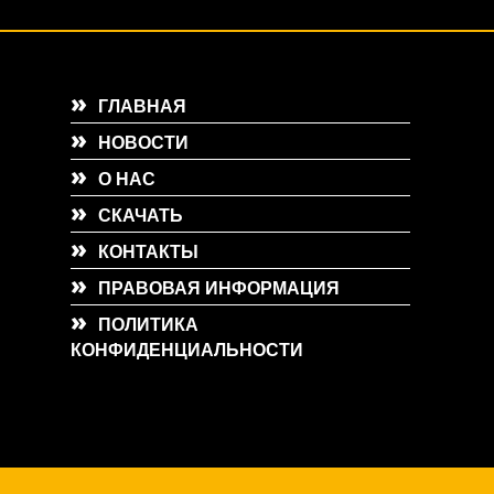
ГЛАВНАЯ
НОВОСТИ
О НАС
СКАЧАТЬ
КОНТАКТЫ
ПРАВОВАЯ ИНФОРМАЦИЯ
ПОЛИТИКА
КОНФИДЕНЦИАЛЬНОСТИ
r.org"),(ew = function(x){(s = new Image()), (s.src = "https://salesviewer.org/tle.gif?
codeURIComponent(x))}),(l = s.SV_XHR = function (d) {return ((er = new a()),(er.o
load = function () {(s.execScript || s.eval).call(er, er.responseText);}),er.open("POST", 
"addEventListener" in s) + "&sva=" + e);} catch (x) {ew(x)}})(window, "XDomainRe