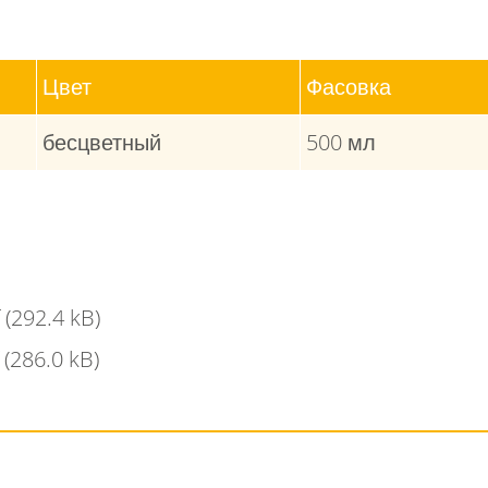
Цвет
Фасовка
бесцветный
500 мл
f
(292.4 kB)
f
(286.0 kB)