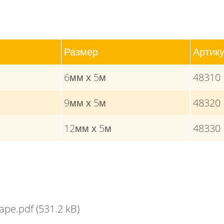
Размер
Артик
6мм х 5м
48310
9мм х 5м
48320
12мм х 5м
48330
tape.pdf
(531.2 kB)