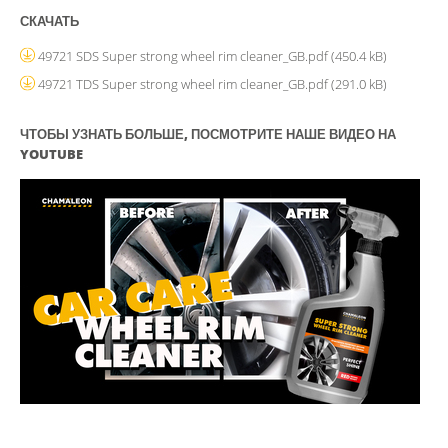
СКАЧАТЬ
49721 SDS Super strong wheel rim cleaner_GB.pdf
(450.4 kB)
49721 TDS Super strong wheel rim cleaner_GB.pdf
(291.0 kB)
ЧТОБЫ УЗНАТЬ БОЛЬШЕ, ПОСМОТРИТЕ НАШЕ ВИДЕО НА
YOUTUBE