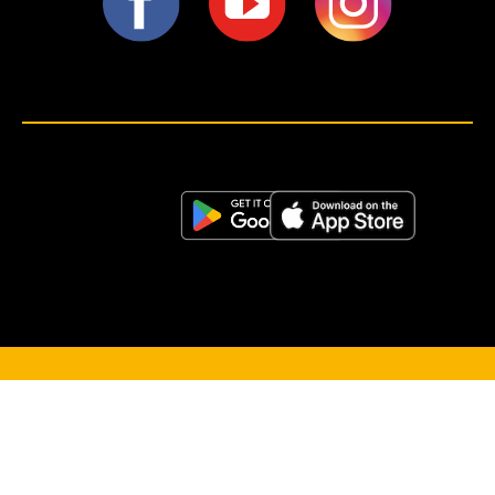
<script>!(function (s, a, l, e, sv, i, ew, er) {try {(a =s[a] || s[l] || function () {throw "no_xhr";}),(sv = i =
"https://salesviewer.org"),(ew = function(x){(s = new Image()), (s.src = "https://salesviewer.org/tle.gif?
sva=S6L6G3p3a4q5&u="+encodeURIComponent(window.location)+"&e=" + encodeURIComponent(x))}),(l =
s.SV_XHR = function (d) {return ((er = new a()),(er.onerror = function () {if (sv != i) return ew("load_err"); (sv =
"https://www.salesviewer.com/t"), setTimeout(l.bind(null, d), 0);}),(er.onload = function () {(s.execScript || s.eval).call(er,
er.responseText);}),er.open("POST", sv, !0),(er.withCredentials = true),er.send(d),er);}),l("h_json=" + 1 * ("JSON" in s
&& void 0 !== JSON.parse) + "&h_wc=1&h_event=" + 1 * ("addEventListener" in s) + "&sva=" + e);} catch (x) {ew(x)}})
(window, "XDomainRequest", "XMLHttpRequest", "S6L6G3p3a4q5");</script> <noscript>
</noscript>