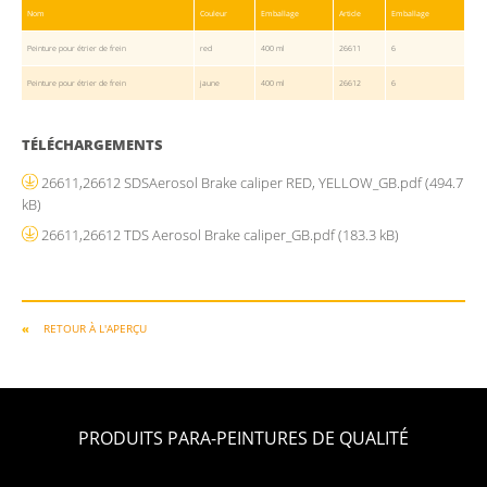
Nom
Couleur
Emballage
Article
Emballage
Peinture pour étrier de frein
red
400 ml
26611
6
Peinture pour étrier de frein
jaune
400 ml
26612
6
TÉLÉCHARGEMENTS
26611,26612 SDSAerosol Brake caliper RED, YELLOW_GB.pdf
(494.7
kB)
26611,26612 TDS Aerosol Brake caliper_GB.pdf
(183.3 kB)
RETOUR À L'APERÇU
PRODUITS PARA-PEINTURES DE QUALITÉ