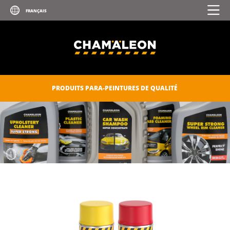
SPRAY ZINC-ALU
SURFACEUR COUCHE ÉPAISSE
VERNIS PRO
GAMME POUR POLISSAGE
PRODUITS PARA-PEINTURES DE QUALITÉ
MASTICS D'ÉTANCHEITÉ
CONSOMMABLES
CHAM.PROTECT
SOINS DE VOITURE
CATALOGUE DIGITAL
TÉLÉCHARGEMENTS