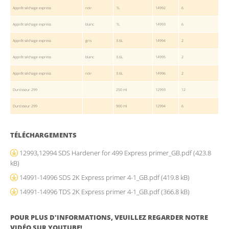
Apprêt séchage express
noir
1L
14992
6
Apprêt séchage express
blanc
1L
14993
6
Apprêt séchage express
gris
3.6L
14994
2
Apprêt séchage express
blanc
3.6L
14995
2
Apprêt séchage express
noir
3.6L
14996
2
Durcisseur 299
250 ml
12993
12
Durcisseur 299
900 ml
12994
6
TÉLÉCHARGEMENTS
12993,12994 SDS Hardener for 499 Express primer_GB.pdf
(423.8
kB)
14991-14996 SDS 2K Express primer 4-1_GB.pdf
(419.8 kB)
14991-14996 TDS 2K Express primer 4-1_GB.pdf
(366.8 kB)
POUR PLUS D'INFORMATIONS, VEUILLEZ REGARDER NOTRE
VIDÉO SUR YOUTUBE!