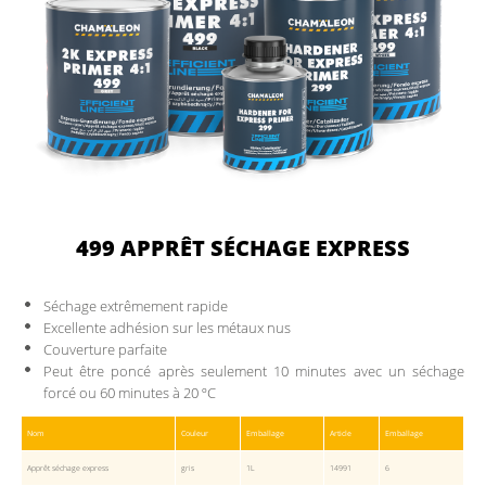
499 APPRÊT SÉCHAGE EXPRESS
Séchage extrêmement rapide
Excellente adhésion sur les métaux nus
Couverture parfaite
Peut être poncé après seulement 10 minutes avec un séchage
forcé ou 60 minutes à 20 ºC
Nom
Couleur
Emballage
Article
Emballage
Apprêt séchage express
gris
1L
14991
6