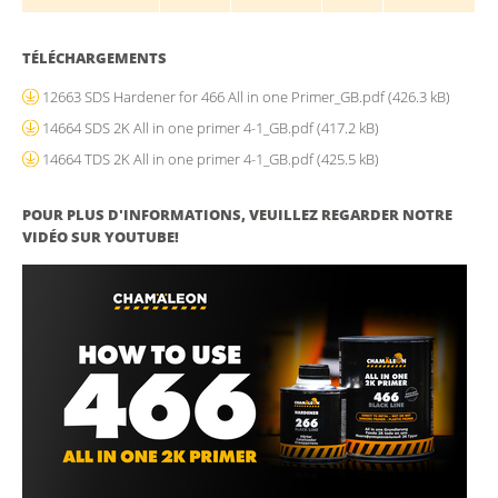
TÉLÉCHARGEMENTS
12663 SDS Hardener for 466 All in one Primer_GB.pdf
(426.3 kB)
14664 SDS 2K All in one primer 4-1_GB.pdf
(417.2 kB)
14664 TDS 2K All in one primer 4-1_GB.pdf
(425.5 kB)
POUR PLUS D'INFORMATIONS, VEUILLEZ REGARDER NOTRE
VIDÉO SUR YOUTUBE!