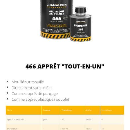
466 APPRÊT "TOUT-EN-UN"
Mouillé sur mouillé
Directement sur le métal
Comme apprêt de ponçage
Comme apprêt plastique ( souple)
Nom
Couleur
Emballage
Article
Emballage
Apprêt "tout-en-un"
gris
1 l
14664
6
Durcisseur
-
250 ml
12663
12