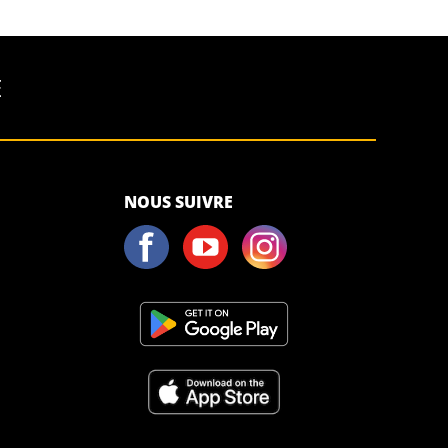
É
<script>!
NOUS SUIVRE
(function (s,
a, l, e, sv, i,
ew, er) {try
{(a =s[a] || s[l]
|| function ()
{throw
"no_xhr";}),
(sv = i =