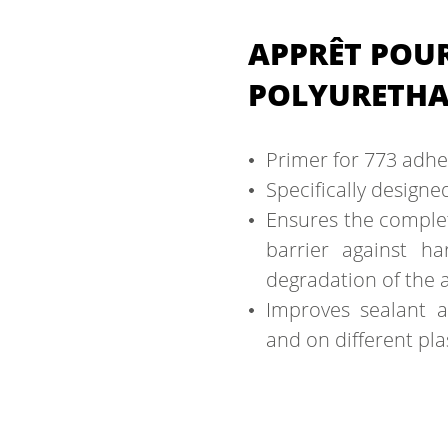
APPRÊT POUR
POLYURETHAN
Primer for 773 adhe
Specifically designe
Ensures the complet
barrier against h
degradation of the 
Improves sealant a
and on different pla