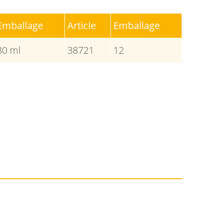
Emballage
Article
Emballage
30 ml
38721
12