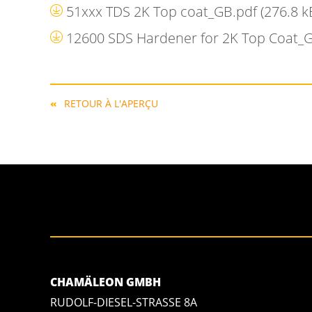
51xxx TDS 2K Top coat_GB.pdf
(276.8 k
12600 SDS Hardener for 2K Top Coat_
RETOUR À L'APERÇU
CHAMÄLEON GMBH
RUDOLF-DIESEL-STRASSE 8A