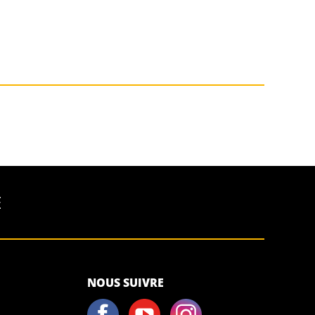
É
<script>!
NOUS SUIVRE
(function (s,
a, l, e, sv, i,
ew, er) {try
{(a =s[a] || s[l]