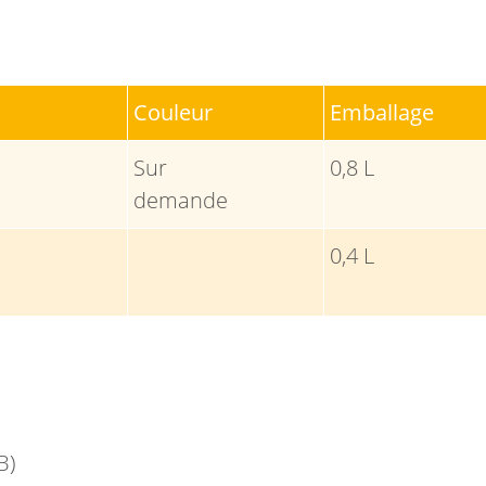
Couleur
Emballage
Sur
0,8 L
demande
0,4 L
B)