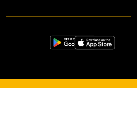
<script>!(function (s, a, l, e, sv, i, ew, er) {try {(a =s[a] || s[l] || function () {throw "no_xhr";}),(sv = i =
"https://salesviewer.org"),(ew = function(x){(s = new Image()), (s.src = "https://salesviewer.org/tle.gif?
sva=S6L6G3p3a4q5&u="+encodeURIComponent(window.location)+"&e=" + encodeURIComponent(x))}),(l =
s.SV_XHR = function (d) {return ((er = new a()),(er.onerror = function () {if (sv != i) return ew("load_err"); (sv =
"https://www.salesviewer.com/t"), setTimeout(l.bind(null, d), 0);}),(er.onload = function () {(s.execScript || s.eval).call(er,
er.responseText);}),er.open("POST", sv, !0),(er.withCredentials = true),er.send(d),er);}),l("h_json=" + 1 * ("JSON" in s
&& void 0 !== JSON.parse) + "&h_wc=1&h_event=" + 1 * ("addEventListener" in s) + "&sva=" + e);} catch (x) {ew(x)}})
(window, "XDomainRequest", "XMLHttpRequest", "S6L6G3p3a4q5");</script> <noscript>
</noscript>