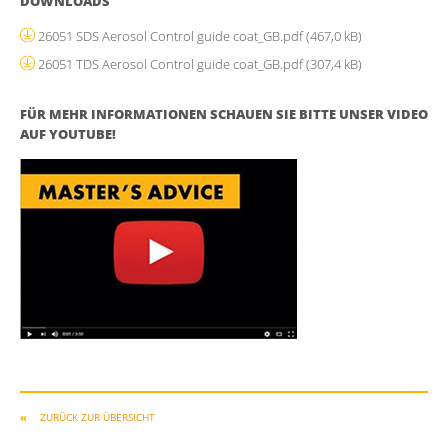
DOWNLOADS
26051 SDS Aerosol Control guide coat_GB.pdf
(467,0 kB)
26051 TDS Aerosol Control guide coat_GB.pdf
(307,4 kB)
FÜR MEHR INFORMATIONEN SCHAUEN SIE BITTE UNSER VIDEO
AUF YOUTUBE!
ZURÜCK ZUR ÜBERSICHT