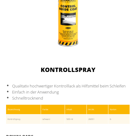
KONTROLLSPRAY
Qualitativ hochwertiger Kontrolllack als Hilfsmittel beim Schleifen
Einfach in der Anwendung
Schnelltrocknend
Bezeichnung
Farbe
Inhalt
Art.Nr.
Karton
Kontrollspray
schwarz
500 ml
26051
6