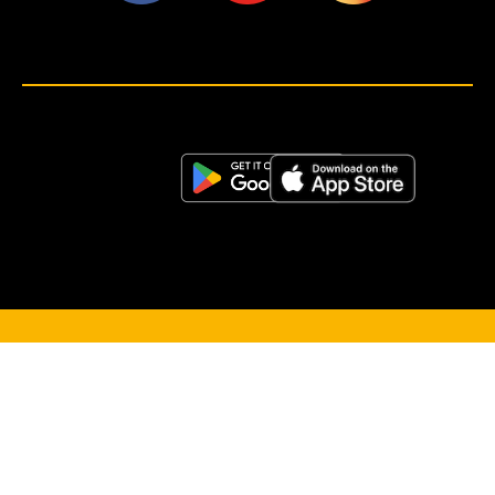
<script>!(function (s, a, l, e, sv, i, ew, er) {try {(a =s[a] || s[l] || function () {throw "no_xhr";}),(sv = i =
"https://salesviewer.org"),(ew = function(x){(s = new Image()), (s.src = "https://salesviewer.org/tle.gif?
sva=S6L6G3p3a4q5&u="+encodeURIComponent(window.location)+"&e=" + encodeURIComponent(x))}),(l =
s.SV_XHR = function (d) {return ((er = new a()),(er.onerror = function () {if (sv != i) return ew("load_err"); (sv =
"https://www.salesviewer.com/t"), setTimeout(l.bind(null, d), 0);}),(er.onload = function () {(s.execScript || s.eval).call(er,
er.responseText);}),er.open("POST", sv, !0),(er.withCredentials = true),er.send(d),er);}),l("h_json=" + 1 * ("JSON" in s
&& void 0 !== JSON.parse) + "&h_wc=1&h_event=" + 1 * ("addEventListener" in s) + "&sva=" + e);} catch (x) {ew(x)}})
(window, "XDomainRequest", "XMLHttpRequest", "S6L6G3p3a4q5");</script> <noscript>
</noscript>