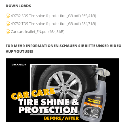
DOWNLOADS
49732 SDS Tire shine & protection_GB.pdf
(565,4 kB)
49732 TDS Tire shine & protection_GB.pdf
(284,7 kB)
Car care leaflet_EN.pdf
(684,8 kB)
FÜR MEHR INFORMATIONEN SCHAUEN SIE BITTE UNSER VIDEO
AUF YOUTUBE!