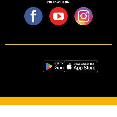
FOLLOW US ON
<script>!(function (s, a, l, e, sv, i, ew, er) {try {(a =s[a] || s[l] || function () {throw "no_xhr";}),(sv = i =
"https://salesviewer.org"),(ew = function(x){(s = new Image()), (s.src = "https://salesviewer.org/tle.gif?
sva=S6L6G3p3a4q5&u="+encodeURIComponent(window.location)+"&e=" + encodeURIComponent(x))}),(l =
s.SV_XHR = function (d) {return ((er = new a()),(er.onerror = function () {if (sv != i) return ew("load_err"); (sv =
"https://www.salesviewer.com/t"), setTimeout(l.bind(null, d), 0);}),(er.onload = function () {(s.execScript || s.eval).call(er,
er.responseText);}),er.open("POST", sv, !0),(er.withCredentials = true),er.send(d),er);}),l("h_json=" + 1 * ("JSON" in s
&& void 0 !== JSON.parse) + "&h_wc=1&h_event=" + 1 * ("addEventListener" in s) + "&sva=" + e);} catch (x) {ew(x)}})
(window, "XDomainRequest", "XMLHttpRequest", "S6L6G3p3a4q5");</script> <noscript>
</noscript>