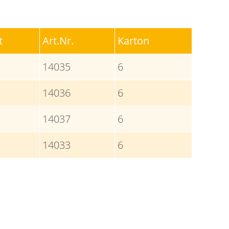
t
Art.Nr.
Karton
14035
6
14036
6
14037
6
14033
6