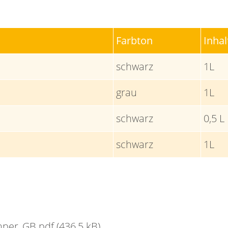
Farbton
Inhal
schwarz
1L
grau
1L
schwarz
0,5 L
schwarz
1L
umper_GB.pdf
(436,5 kB)