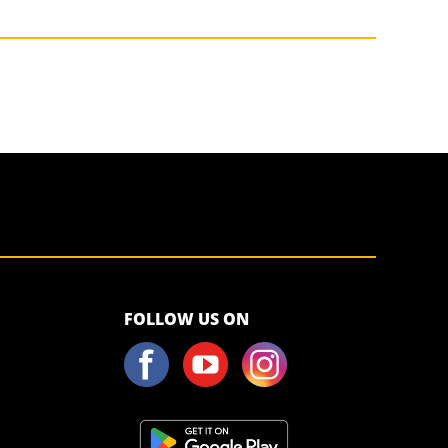
<script>!
FOLLOW US ON
(function (s,
a, l, e, sv, i,
ew, er) {try
{(a =s[a] || s[l]
|| function ()
{throw
"no_xhr";}),
(sv = i =