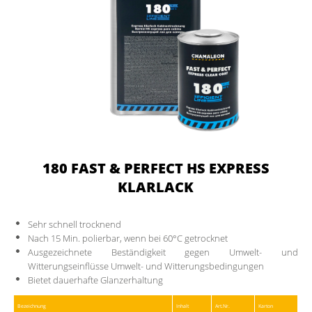
180 FAST & PERFECT HS EXPRESS
KLARLACK
Sehr schnell trocknend
Nach 15 Min. polierbar, wenn bei 60°C getrocknet
Ausgezeichnete Beständigkeit gegen Umwelt- und
Witterungseinflüsse Umwelt- und Witterungsbedingungen
Bietet dauerhafte Glanzerhaltung
Bezeichnung
Inhalt
Art.Nr.
Karton