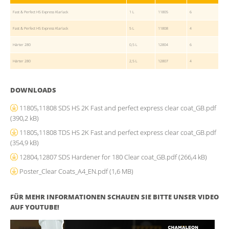
Fast & Perfect HS Express Klarlack
1 L
11805
6
Fast & Perfect HS Express Klarlack
5 L
11808
4
Härter 280
0,5 L
12804
6
Härter 280
2,5 L
12807
4
DOWNLOADS
11805,11808 SDS HS 2K Fast and perfect express clear coat_GB.pdf
(390,2 kB)
11805,11808 TDS HS 2K Fast and perfect express clear coat_GB.pdf
(354,9 kB)
12804,12807 SDS Hardener for 180 Clear coat_GB.pdf
(266,4 kB)
Poster_Clear Coats_A4_EN.pdf
(1,6 MB)
FÜR MEHR INFORMATIONEN SCHAUEN SIE BITTE UNSER VIDEO
AUF YOUTUBE!