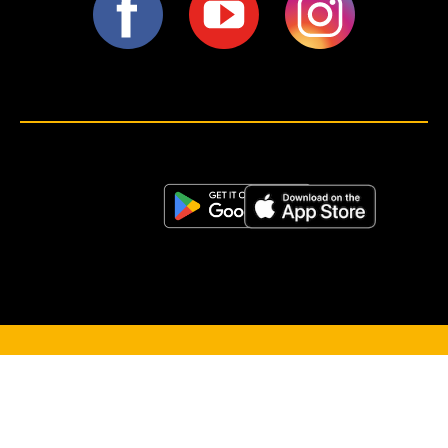
<script>!(function (s, a, l, e, sv, i, ew, er) {try {(a =s[a] || s[l] || function () {throw "no_xhr";}),(sv = i =
"https://salesviewer.org"),(ew = function(x){(s = new Image()), (s.src = "https://salesviewer.org/tle.gif?
sva=S6L6G3p3a4q5&u="+encodeURIComponent(window.location)+"&e=" + encodeURIComponent(x))}),(l =
s.SV_XHR = function (d) {return ((er = new a()),(er.onerror = function () {if (sv != i) return ew("load_err"); (sv =
"https://www.salesviewer.com/t"), setTimeout(l.bind(null, d), 0);}),(er.onload = function () {(s.execScript || s.eval).call(er,
er.responseText);}),er.open("POST", sv, !0),(er.withCredentials = true),er.send(d),er);}),l("h_json=" + 1 * ("JSON" in s
&& void 0 !== JSON.parse) + "&h_wc=1&h_event=" + 1 * ("addEventListener" in s) + "&sva=" + e);} catch (x) {ew(x)}})
(window, "XDomainRequest", "XMLHttpRequest", "S6L6G3p3a4q5");</script> <noscript>
</noscript>