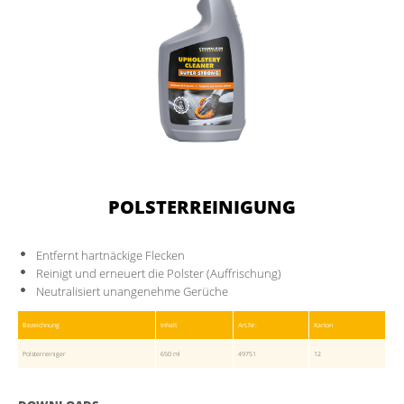
POLSTERREINIGUNG
Entfernt hartnäckige Flecken
Reinigt und erneuert die Polster (Auffrischung)
Neutralisiert unangenehme Gerüche
Bezeichnung
Inhalt
Art.Nr.
Karton
Polsterreiniger
650 ml
49751
12