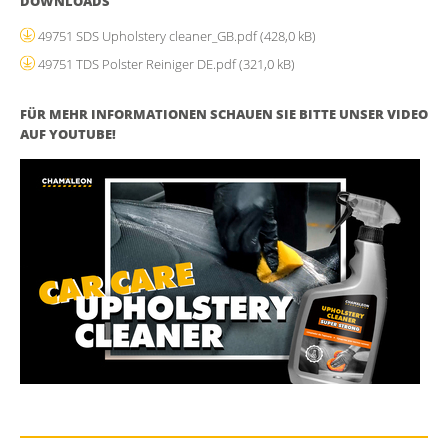
DOWNLOADS
49751 SDS Upholstery cleaner_GB.pdf
(428,0 kB)
49751 TDS Polster Reiniger DE.pdf
(321,0 kB)
FÜR MEHR INFORMATIONEN SCHAUEN SIE BITTE UNSER VIDEO
AUF YOUTUBE!