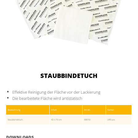
STAUBBINDETUCH
Effektive Reinigung der Fläche vor der Lackierung
Die bearbeitete Fläche wird antistatisch
Bezeichnung
Inhalt
Art.Nr.
Karton
Staubbindetuch
42 x 75 cm
48010
240 pcs
DOWNLOADS