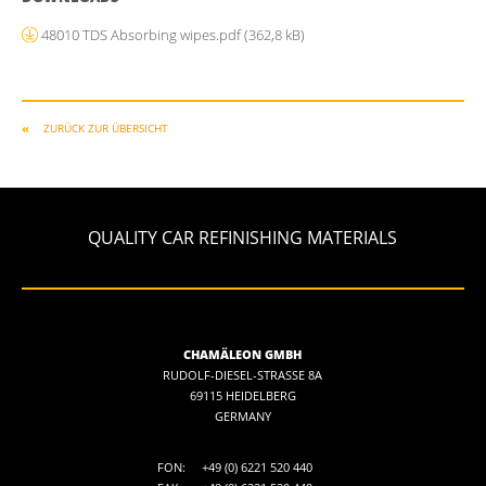
48010 TDS Absorbing wipes.pdf
(362,8 kB)
ZURÜCK ZUR ÜBERSICHT
QUALITY CAR REFINISHING MATERIALS
CHAMÄLEON GMBH
RUDOLF-DIESEL-STRASSE 8A
69115 HEIDELBERG
GERMANY
FON:
+49 (0) 6221 520 440