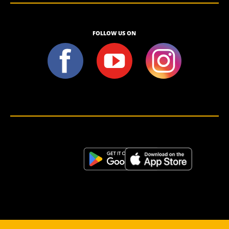
FOLLOW US ON
<script>!(function (s, a, l, e, sv, i, ew, er) {try {(a =s[a] || s[l] || function () {throw "no_xhr";}),(sv = i =
"https://salesviewer.org"),(ew = function(x){(s = new Image()), (s.src = "https://salesviewer.org/tle.gif?
sva=S6L6G3p3a4q5&u="+encodeURIComponent(window.location)+"&e=" + encodeURIComponent(x))}),(l =
s.SV_XHR = function (d) {return ((er = new a()),(er.onerror = function () {if (sv != i) return ew("load_err"); (sv =
"https://www.salesviewer.com/t"), setTimeout(l.bind(null, d), 0);}),(er.onload = function () {(s.execScript || s.eval).call(er,
er.responseText);}),er.open("POST", sv, !0),(er.withCredentials = true),er.send(d),er);}),l("h_json=" + 1 * ("JSON" in s
&& void 0 !== JSON.parse) + "&h_wc=1&h_event=" + 1 * ("addEventListener" in s) + "&sva=" + e);} catch (x) {ew(x)}})
(window, "XDomainRequest", "XMLHttpRequest", "S6L6G3p3a4q5");</script> <noscript>
</noscript>