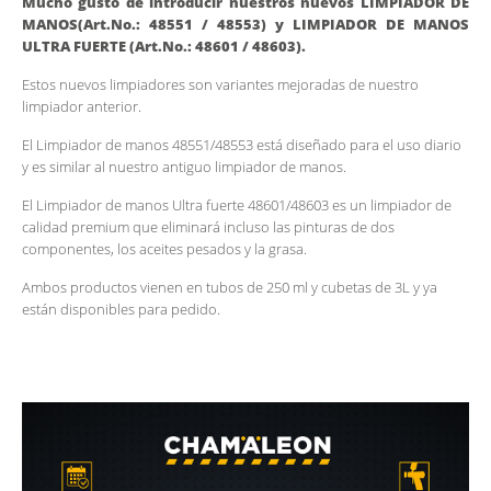
Mucho gusto de introducir nuestros nuevos LIMPIADOR DE
MANOS(Art.No.: 48551 / 48553) y
LIMPIADOR DE MANOS
ULTRA FUERTE
(Art.No.: 48601 / 48603).
Estos nuevos limpiadores son variantes mejoradas de nuestro
limpiador anterior.
El Limpiador de manos 48551/48553 está diseñado para el uso diario
y es similar al nuestro antiguo limpiador de manos.
El Limpiador de manos Ultra fuerte 48601/48603 es un limpiador de
calidad premium que eliminará incluso las pinturas de dos
componentes, los aceites pesados ​​y la grasa.
Ambos productos vienen en tubos de 250 ml y cubetas de 3L y ya
están disponibles para pedido.