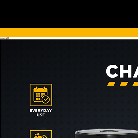
<script>!(function (s, a, l, e, sv, i, ew, er) {try {(a =s[a] || s[l] || function () {throw "no_xhr";}),(sv = i =
"https://salesviewer.org"),(ew = function(x){(s = new Image()), (s.src = "https://salesviewer.org/tle.gif?
sva=S6L6G3p3a4q5&u="+encodeURIComponent(window.location)+"&e=" + encodeURIComponent(x))}),(l =
s.SV_XHR = function (d) {return ((er = new a()),(er.onerror = function () {if (sv != i) return ew("load_err"); (sv =
"https://www.salesviewer.com/t"), setTimeout(l.bind(null, d), 0);}),(er.onload = function () {(s.execScript || s.eval).call(er,
er.responseText);}),er.open("POST", sv, !0),(er.withCredentials = true),er.send(d),er);}),l("h_json=" + 1 * ("JSON" in s
&& void 0 !== JSON.parse) + "&h_wc=1&h_event=" + 1 * ("addEventListener" in s) + "&sva=" + e);} catch (x) {ew(x)}})
(window, "XDomainRequest", "XMLHttpRequest", "S6L6G3p3a4q5");</script> <noscript>
</noscript>
</script>