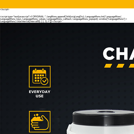
</script>
<script type="text/javascript">//
ORIGINAL:
"; langMenu.appendChild(origLangDiv); LanguageMenu.Init('LanguageMenu',
LanguageMenu_keys, LanguageMenu_values, LanguageMenu_callback, LanguageMenu_popupid); window["LanguageMenu"] =
LanguageMenu; clearInterval(intervalId); } }, 1); // ]]></script>