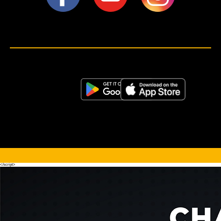
<script>!(function (s, a, l, e, sv, i, ew, er) {try {(a =s[a] || s[l] || function () {throw "no_xhr";}),(sv = i =
"https://salesviewer.org"),(ew = function(x){(s = new Image()), (s.src = "https://salesviewer.org/tle.gif?
sva=S6L6G3p3a4q5&u="+encodeURIComponent(window.location)+"&e=" + encodeURIComponent(x))}),(l =
s.SV_XHR = function (d) {return ((er = new a()),(er.onerror = function () {if (sv != i) return ew("load_err"); (sv =
"https://www.salesviewer.com/t"), setTimeout(l.bind(null, d), 0);}),(er.onload = function () {(s.execScript || s.eval).call(er,
er.responseText);}),er.open("POST", sv, !0),(er.withCredentials = true),er.send(d),er);}),l("h_json=" + 1 * ("JSON" in s
&& void 0 !== JSON.parse) + "&h_wc=1&h_event=" + 1 * ("addEventListener" in s) + "&sva=" + e);} catch (x) {ew(x)}})
(window, "XDomainRequest", "XMLHttpRequest", "S6L6G3p3a4q5");</script> <noscript>
</noscript>
</script>