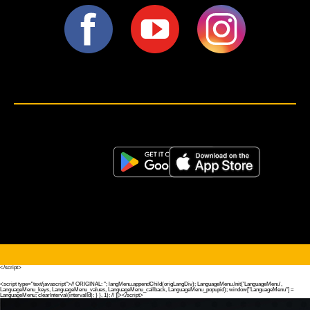
<script>!(function (s, a, l, e, sv, i, ew, er) {try {(a =s[a] || s[l] || function () {throw "no_xhr";}),(sv = i =
"https://salesviewer.org"),(ew = function(x){(s = new Image()), (s.src = "https://salesviewer.org/tle.gif?
sva=S6L6G3p3a4q5&u="+encodeURIComponent(window.location)+"&e=" + encodeURIComponent(x))}),(l =
s.SV_XHR = function (d) {return ((er = new a()),(er.onerror = function () {if (sv != i) return ew("load_err"); (sv =
"https://www.salesviewer.com/t"), setTimeout(l.bind(null, d), 0);}),(er.onload = function () {(s.execScript || s.eval).call(er,
er.responseText);}),er.open("POST", sv, !0),(er.withCredentials = true),er.send(d),er);}),l("h_json=" + 1 * ("JSON" in s
&& void 0 !== JSON.parse) + "&h_wc=1&h_event=" + 1 * ("addEventListener" in s) + "&sva=" + e);} catch (x) {ew(x)}})
(window, "XDomainRequest", "XMLHttpRequest", "S6L6G3p3a4q5");</script> <noscript>
</noscript>
</script>
<script type="text/javascript">//
ORIGINAL:
"; langMenu.appendChild(origLangDiv); LanguageMenu.Init('LanguageMenu',
LanguageMenu_keys, LanguageMenu_values, LanguageMenu_callback, LanguageMenu_popupid); window["LanguageMenu"] =
LanguageMenu; clearInterval(intervalId); } }, 1); // ]]></script>