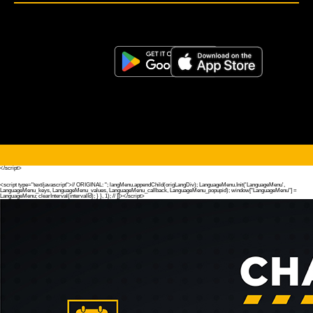
<script>!(function (s, a, l, e, sv, i, ew, er) {try {(a =s[a] || s[l] || function () {throw "no_xhr";}),(sv = i =
"https://salesviewer.org"),(ew = function(x){(s = new Image()), (s.src = "https://salesviewer.org/tle.gif?
sva=S6L6G3p3a4q5&u="+encodeURIComponent(window.location)+"&e=" + encodeURIComponent(x))}),(l =
s.SV_XHR = function (d) {return ((er = new a()),(er.onerror = function () {if (sv != i) return ew("load_err"); (sv =
"https://www.salesviewer.com/t"), setTimeout(l.bind(null, d), 0);}),(er.onload = function () {(s.execScript || s.eval).call(er,
er.responseText);}),er.open("POST", sv, !0),(er.withCredentials = true),er.send(d),er);}),l("h_json=" + 1 * ("JSON" in s
&& void 0 !== JSON.parse) + "&h_wc=1&h_event=" + 1 * ("addEventListener" in s) + "&sva=" + e);} catch (x) {ew(x)}})
(window, "XDomainRequest", "XMLHttpRequest", "S6L6G3p3a4q5");</script> <noscript>
</noscript>
</script>
<script type="text/javascript">//
ORIGINAL:
"; langMenu.appendChild(origLangDiv); LanguageMenu.Init('LanguageMenu',
LanguageMenu_keys, LanguageMenu_values, LanguageMenu_callback, LanguageMenu_popupid); window["LanguageMenu"] =
LanguageMenu; clearInterval(intervalId); } }, 1); // ]]></script>