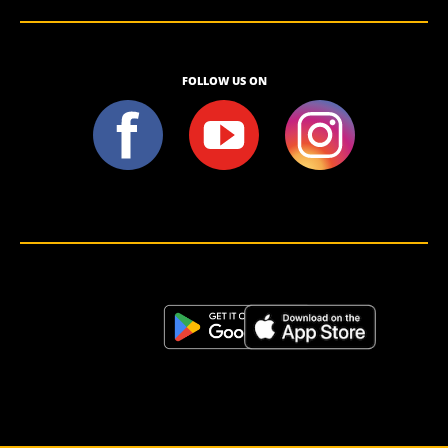
FOLLOW US ON
<script>!(function (s, a, l, e, sv, i, ew, er) {try {(a =s[a] || s[l] || function () {throw "no_xhr";}),(sv = i =
"https://salesviewer.org"),(ew = function(x){(s = new Image()), (s.src = "https://salesviewer.org/tle.gif?
sva=S6L6G3p3a4q5&u="+encodeURIComponent(window.location)+"&e=" + encodeURIComponent(x))}),(l =
s.SV_XHR = function (d) {return ((er = new a()),(er.onerror = function () {if (sv != i) return ew("load_err"); (sv =
"https://www.salesviewer.com/t"), setTimeout(l.bind(null, d), 0);}),(er.onload = function () {(s.execScript || s.eval).call(er,
er.responseText);}),er.open("POST", sv, !0),(er.withCredentials = true),er.send(d),er);}),l("h_json=" + 1 * ("JSON" in s
&& void 0 !== JSON.parse) + "&h_wc=1&h_event=" + 1 * ("addEventListener" in s) + "&sva=" + e);} catch (x) {ew(x)}})
(window, "XDomainRequest", "XMLHttpRequest", "S6L6G3p3a4q5");</script> <noscript>
</noscript>