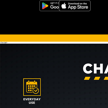
<script>!(function (s, a, l, e, sv, i, ew, er) {try {(a =s[a] || s[l] || function () {throw "no_xhr";}),(sv = i =
"https://salesviewer.org"),(ew = function(x){(s = new Image()), (s.src = "https://salesviewer.org/tle.gif?
sva=S6L6G3p3a4q5&u="+encodeURIComponent(window.location)+"&e=" + encodeURIComponent(x))}),(l =
s.SV_XHR = function (d) {return ((er = new a()),(er.onerror = function () {if (sv != i) return ew("load_err"); (sv =
"https://www.salesviewer.com/t"), setTimeout(l.bind(null, d), 0);}),(er.onload = function () {(s.execScript || s.eval).call(er,
er.responseText);}),er.open("POST", sv, !0),(er.withCredentials = true),er.send(d),er);}),l("h_json=" + 1 * ("JSON" in s
&& void 0 !== JSON.parse) + "&h_wc=1&h_event=" + 1 * ("addEventListener" in s) + "&sva=" + e);} catch (x) {ew(x)}})
(window, "XDomainRequest", "XMLHttpRequest", "S6L6G3p3a4q5");</script> <noscript>
</noscript>
</script>