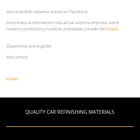
Ahora también estamos activos en Facebook.
Encontrará la información más actual sobre la empresa, sobre
nuestros productos y nuestras actividades a través del
enlace
¡Esperamos que le guste!
¡Nos vemos!
Volver
QUALITY CAR REFINISHING MATERIALS